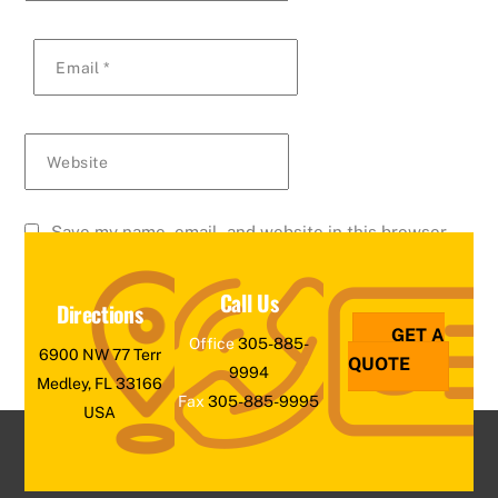
Email
*
Website
Save my name, email, and website in this browser
for the next time I comment.
Call Us
Directions
GET A
Office
305-885-
6900 NW 77 Terr
QUOTE
9994
Medley, FL 33166
Fax
305-885-9995
USA