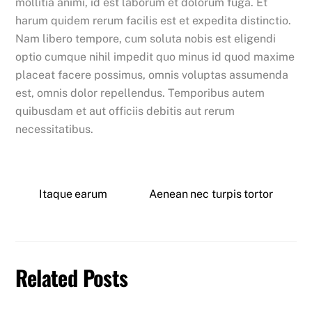
mollitia animi, id est laborum et dolorum fuga. Et
harum quidem rerum facilis est et expedita distinctio.
Nam libero tempore, cum soluta nobis est eligendi
optio cumque nihil impedit quo minus id quod maxime
placeat facere possimus, omnis voluptas assumenda
est, omnis dolor repellendus. Temporibus autem
quibusdam et aut officiis debitis aut rerum
necessitatibus.
Itaque earum
Aenean nec turpis tortor
Related Posts