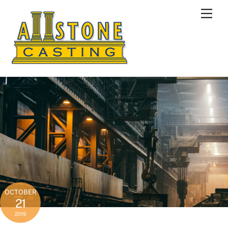
Skip
Men
to
content
OCTOBER
21
2019