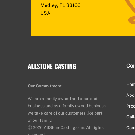
Medley, FL 33166
USA
ALLSTONE CASTING
Co
Ho
Our Commitment
Abo
We are a family owned and operated
business and as a family owned business
Pro
we take care of our customers like part
Gall
of our family.
Ⓒ
2026 AllStoneCasting.com. All rights
Con
reserved.