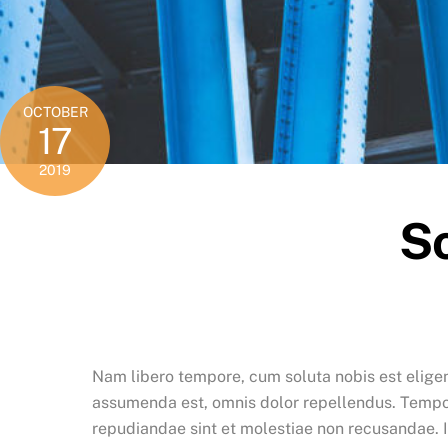
OCTOBER
17
2019
So
Nam libero tempore, cum soluta nobis est elige
assumenda est, omnis dolor repellendus. Tempor
repudiandae sint et molestiae non recusandae. I