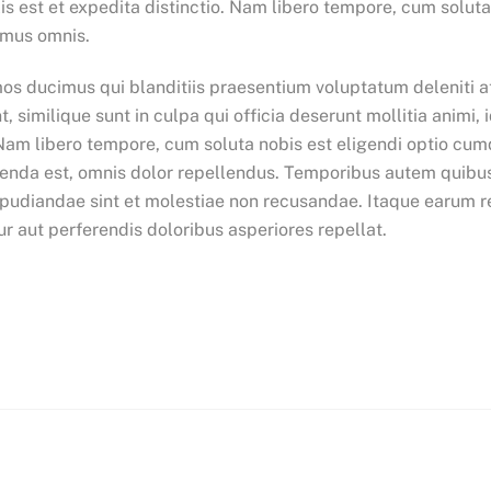
is est et expedita distinctio. Nam libero tempore, cum soluta
imus omnis.
mos ducimus qui blanditiis praesentium voluptatum deleniti a
, similique sunt in culpa qui officia deserunt mollitia animi
. Nam libero tempore, cum soluta nobis est eligendi optio c
nda est, omnis dolor repellendus. Temporibus autem quibusd
epudiandae sint et molestiae non recusandae. Itaque earum re
r aut perferendis doloribus asperiores repellat.