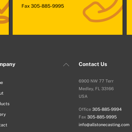
Fax
305-885-9995
Back
mpany
Contact Us
To
Top
6900 NW 77 Terr
me
Medley, FL 33166
ut
USA
ducts
Office
305-885-9994
ery
Fax
305-885-9995
info@allstonecasting.com
tact