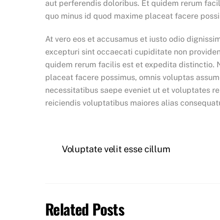
aut perferendis doloribus. Et quidem rerum facil
quo minus id quod maxime placeat facere poss
At vero eos et accusamus et iusto odio dignissi
excepturi sint occaecati cupiditate non provident
quidem rerum facilis est et expedita distinctio
placeat facere possimus, omnis voluptas assume
necessitatibus saepe eveniet ut et voluptates r
reiciendis voluptatibus maiores alias consequatu
Voluptate velit esse cillum
Related Posts