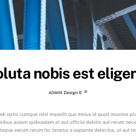
luta nobis est elige
Design
0
ADMIN
ndi optio cumque nihil impedit quo minus id quod maxime pl
ibus autem quibusdam et aut officiis debitis aut rerum neces
taque earum rerum hic tenetur a sapiente delectus, ut aut re