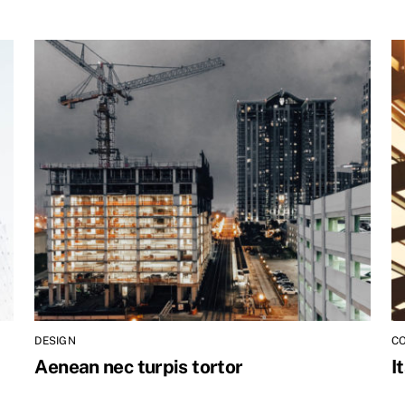
DESIGN
C
Aenean nec turpis tortor
I