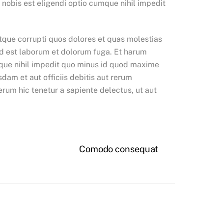
 nobis est eligendi optio cumque nihil impedit
tque corrupti quos dolores et quas molestias
, id est laborum et dolorum fuga. Et harum
umque nihil impedit quo minus id quod maxime
am et aut officiis debitis aut rerum
rum hic tenetur a sapiente delectus, ut aut
Comodo consequat