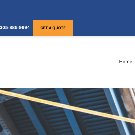
305-885-9994
GET A QUOTE
Home